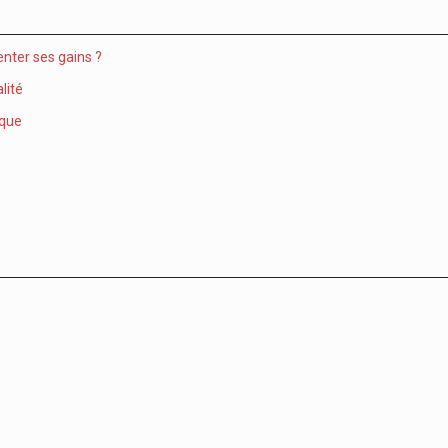
nter ses gains ?
lité
ique
e