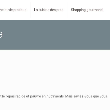
ne et vie pratique
La cuisine des pros
Shopping gourmand
a
ent le repas rapide et pauvre en nutriments. Mais saviez-vous que vous