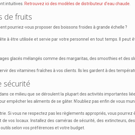
nt intuitives.
Retrouvez ici des modèles de distributeur d’eau chaude
.
 de fruits
nt pourriez-vous proposer des boissons froides à grande échelle ?
te à être utilisée et servie par votre personnel en tout temps. Il peut
vages glacés mélangés comme des margaritas, des smoothies et des sl
rvir des vitamines fraîches à vos clients. Ils les gardent à des températ
 sécurité
ans ce milieu que se déroulent la plupart des activités importantes liée
our empêcher les aliments de se gâter. N’oubliez pas enfin de vous muni
ndustrie. Si vous ne respectez pas les règlements appropriés, vous pour
 et de vos locaux. Installez des caméras de sécurité, des extincteurs, d
outils selon vos préférences et votre budget.