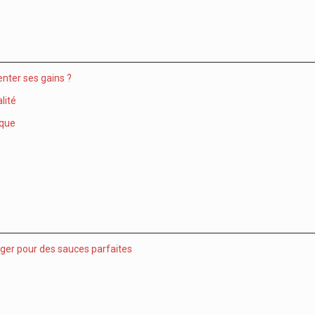
nter ses gains ?
lité
ique
e
ager pour des sauces parfaites