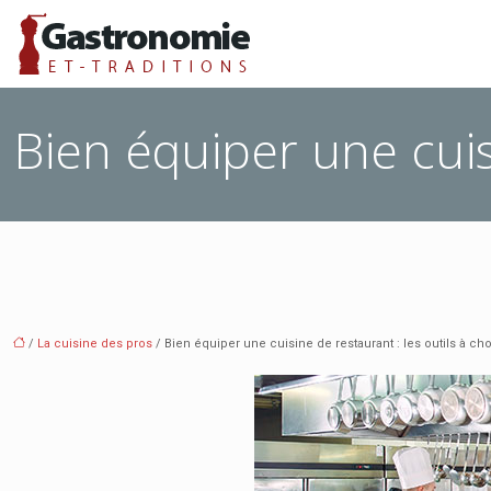
Bien équiper une cuisi
/
La cuisine des pros
/ Bien équiper une cuisine de restaurant : les outils à cho