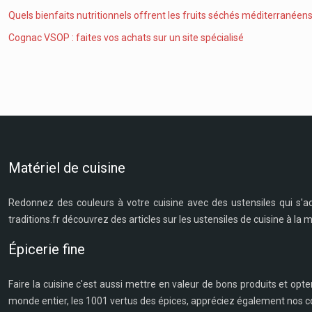
Quels bienfaits nutritionnels offrent les fruits séchés méditerranéens
Cognac VSOP : faites vos achats sur un site spécialisé
Matériel de cuisine
Redonnez des couleurs à votre cuisine avec des ustensiles qui s'a
traditions.fr découvrez des articles sur les ustensiles de cuisine à la
Épicerie fine
Faire la cuisine c'est aussi mettre en valeur de bons produits et opte
monde entier, les 1001 vertus des épices, appréciez également nos co