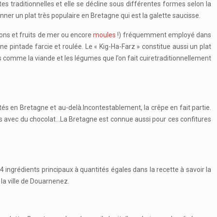
tes traditionnelles et elle se décline sous différentes formes selon la
nner un plat très populaire en Bretagne qui est la galette saucisse.
sons et fruits de mer ou encore
moules
!) fréquemment employé dans
 une pintade farcie et roulée. Le « Kig-Ha-Farz » constitue aussi un plat
 comme la viande et les légumes que l’on fait cuiretraditionnellement
tés en Bretagne et au-delà.Incontestablement, la crêpe en fait partie.
res avec du chocolat…La Bretagne est connue aussi pour ces confitures
 ingrédients principaux à quantités égales dans la recette à savoir la
 la ville de Douarnenez.