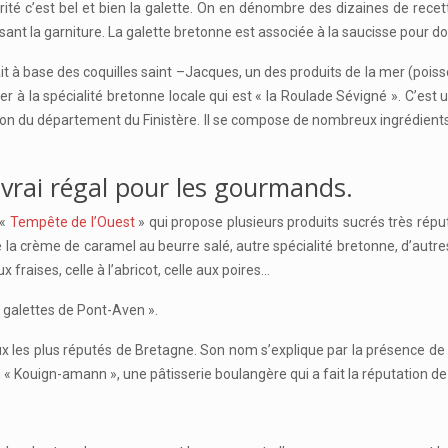
arité c’est bel et bien la galette. On en dénombre des dizaines de recet
sant la garniture. La galette bretonne est associée à la saucisse pour do
it à base des coquilles saint –Jacques, un des produits de la mer (pois
ter à la spécialité bretonne locale qui est « la Roulade Sévigné ». C’est
ion du département du Finistère. Il se compose de nombreux ingrédients
 vrai régal pour les gourmands.
 «
Tempête de l’Ouest
» qui propose plusieurs produits sucrés très répu
de la crème de caramel au beurre salé, autre spécialité bretonne, d’aut
raises, celle à l’abricot, celle aux poires…
 « galettes de Pont-Aven ».
 les plus réputés de Bretagne. Son nom s’explique par la présence de 4
au « Kouign-amann », une pâtisserie boulangère qui a fait la réputation de