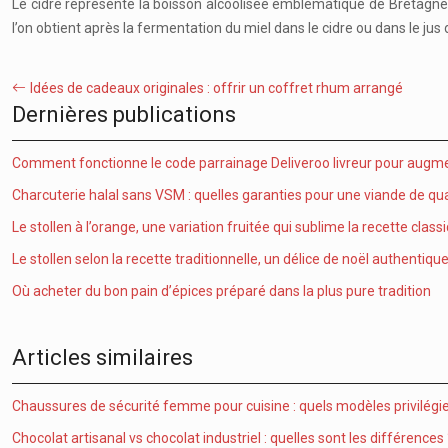
Le cidre représente la boisson alcoolisée emblématique de Bretagne.
l’on obtient après la fermentation du miel dans le cidre ou dans le jus d
Idées de cadeaux originales : offrir un coffret rhum arrangé
Dernières publications
Comment fonctionne le code parrainage Deliveroo livreur pour augme
Charcuterie halal sans VSM : quelles garanties pour une viande de qua
Le stollen à l’orange, une variation fruitée qui sublime la recette class
Le stollen selon la recette traditionnelle, un délice de noël authentiqu
Où acheter du bon pain d’épices préparé dans la plus pure tradition
Articles similaires
Chaussures de sécurité femme pour cuisine : quels modèles privilégier
Chocolat artisanal vs chocolat industriel : quelles sont les différences