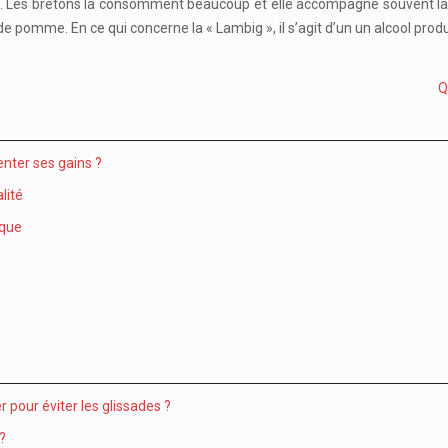
 Les bretons la consomment beaucoup et elle accompagne souvent la ga
e pomme. En ce qui concerne la « Lambig », il s’agit d’un un alcool produit
Q
nter ses gains ?
lité
ique
e
 pour éviter les glissades ?
 ?