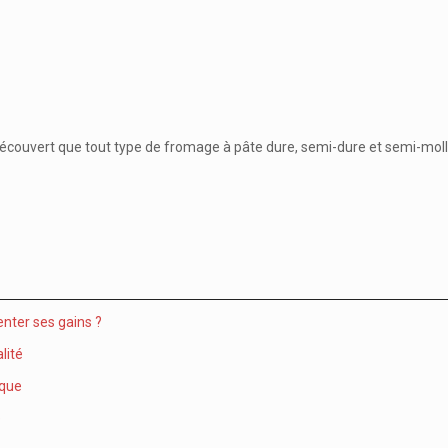
ouvert que tout type de fromage à pâte dure, semi-dure et semi-molle 
nter ses gains ?
lité
ique
e