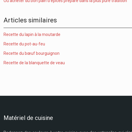
Où acheter du bon pain d’épices préparé dans la plus pure tradition
Articles similaires
Recette du lapin à la moutarde
Recette du pot-au-feu
Recette du bœuf bourguignon
Recette de la blanquette de veau
Matériel de cuisine