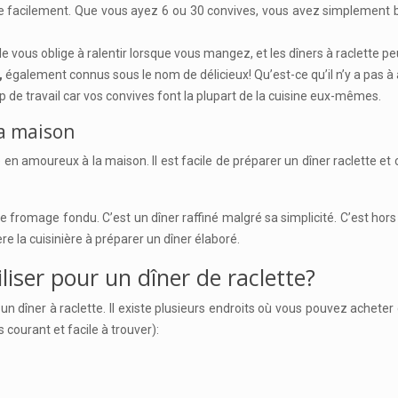
ue facilement. Que vous ayez 6 ou 30 convives, vous avez simplement 
le vous oblige à ralentir lorsque vous mangez, et les dîners à raclette p
,
également connus sous le nom de délicieux! Qu’est-ce qu’il n’y a pas 
de travail car vos convives font la plupart de la cuisine eux-mêmes.
a maison
en amoureux à la maison. Il est facile de préparer un dîner raclette et 
fromage fondu. C’est un dîner raffiné malgré sa simplicité. C’est hors de
e la cuisinière à préparer un dîner élaboré.
iser pour un dîner de raclette?
r un dîner à raclette. Il existe plusieurs endroits où vous pouvez achet
courant et facile à trouver):