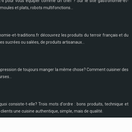
t-il pour vous équiper comme un chef ? Sur le site gastronomie-et-
moules et plats, robots multifonctions...
nomie-et-traditions.fr découvrez les produits du terroir français et du
s sucrées ou salées, de produits artisanaux...
 l'impression de toujours manger la même chose? Comment cuisiner des
rses...
uoi consiste-t-elle? Trois mots d'ordre : bons produits, technique et
 clients une cuisine authentique, simple, mais de qualité.