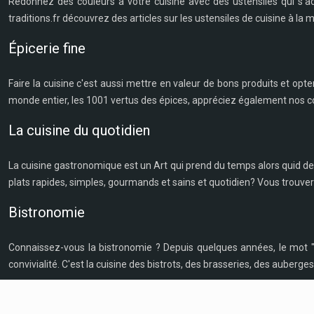
Redonnez des couleurs à votre cuisine avec des ustensiles qui s'a
traditions.fr découvrez des articles sur les ustensiles de cuisine à la
Épicerie fine
Faire la cuisine c'est aussi mettre en valeur de bons produits et opte
monde entier, les 1001 vertus des épices, appréciez également nos co
La cuisine du quotidien
La cuisine gastronomique est un Art qui prend du temps alors quid d
plats rapides, simples, gourmands et sains et quotidien? Vous trouvere
Bistronomie
Connaissez-vous la bistronomie ? Depuis quelques années, le mot "bis
convivialité. C'est la cuisine des bistrots, des brasseries, des auberge