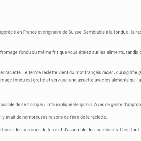
récié en France et originaire de Suisse. Semblable à la fondue , la racl
t un fromage fondu ou même frit que vous étalez sur les aliments, tand
r raclette. Le terme raclette vient du mot français
racler
, qui signifie
g
omage fondu est gratté et servi sur une assiette avec les aliments qui 
 impossible de se tromper», m’a expliqué Benjamin. Avec ce genre d’approba
 y avait de nombreuses raisons de faire de la raclette.
e bouillir les pommes de terre et d’assembler les ingrédients. C’est tout. 