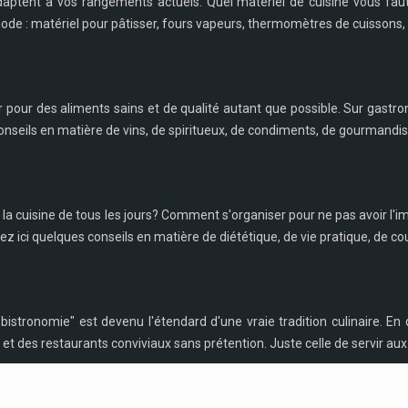
daptent à vos rangements actuels. Quel matériel de cuisine vous fau
 mode : matériel pour pâtisser, fours vapeurs, thermomètres de cuissons, 
r pour des aliments sains et de qualité autant que possible. Sur gastro
nseils en matière de vins, de spiritueux, de condiments, de gourmandise
e la cuisine de tous les jours? Comment s'organiser pour ne pas avoir
z ici quelques conseils en matière de diététique, de vie pratique, de cou
tronomie" est devenu l'étendard d'une vraie tradition culinaire. En q
s et des restaurants conviviaux sans prétention. Juste celle de servir aux