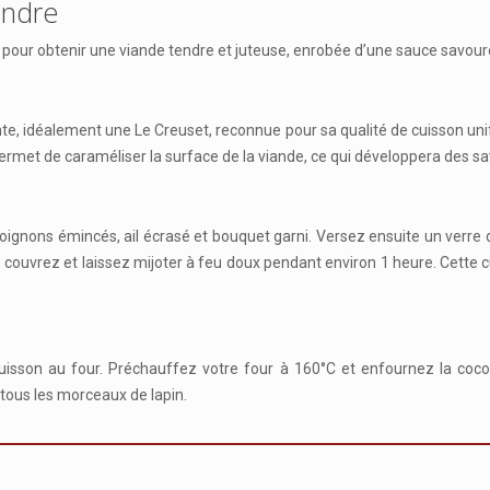
endre
 pour obtenir une viande tendre et juteuse, enrobée d’une sauce savoureu
, idéalement une Le Creuset, reconnue pour sa qualité de cuisson unifor
permet de caraméliser la surface de la viande, ce qui développera des s
 oignons émincés, ail écrasé et bouquet garni. Versez ensuite un verre 
couvrez et laissez mijoter à feu doux pendant environ 1 heure. Cette cu
cuisson au four. Préchauffez votre four à 160°C et enfournez la co
 tous les morceaux de lapin.