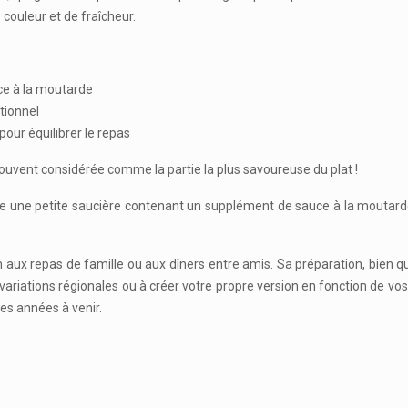
couleur et de fraîcheur.
uce à la moutarde
tionnel
our équilibrer le repas
 souvent considérée comme la partie la plus savoureuse du plat !
e une petite saucière contenant un supplément de sauce à la moutarde
n aux repas de famille ou aux dîners entre amis. Sa préparation, bien 
ariations régionales ou à créer votre propre version en fonction de vos 
es années à venir.