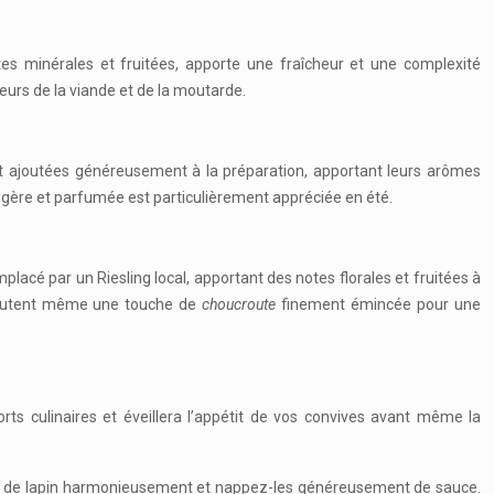
otes minérales et fruitées, apporte une fraîcheur et une complexité
urs de la viande et de la moutarde.
ont ajoutées généreusement à la préparation, apportant leurs arômes
égère et parfumée est particulièrement appréciée en été.
placé par un Riesling local, apportant des notes florales et fruitées à
ajoutent même une touche de
choucroute
finement émincée pour une
rts culinaires et éveillera l’appétit de vos convives avant même la
eaux de lapin harmonieusement et nappez-les généreusement de sauce.