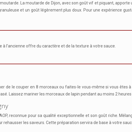
 la moutarde. La moutarde de Dijon, avec son goût vif et piquant, apport
us granuleuse et un goût légèrement plus doux. Pour une expérience gus
à l’ancienne offre du caractère et de la texture à votre sauce.
er de le couper en 8 morceaux ou faites-le vous-même si vous êtes à 
crasé. Laissez mariner les morceaux de lapin pendant au moins 2 heures a
igny
ny AOP, reconnue pour sa qualité exceptionnelle et son goût riche. Méla
ur rehausser les saveurs. Cette préparation servira de base à votre sa