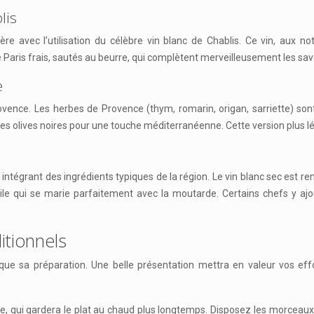
lis
re avec l’utilisation du célèbre vin blanc de Chablis. Ce vin, aux n
aris frais, sautés au beurre, qui complètent merveilleusement les save
e
Provence. Les herbes de Provence (thym, romarin, origan, sarriette) s
es olives noires pour une touche méditerranéenne. Cette version plus l
ntégrant des ingrédients typiques de la région. Le vin blanc sec est rem
tile qui se marie parfaitement avec la moutarde. Certains chefs y 
itionnels
ue sa préparation. Une belle présentation mettra en valeur vos effo
uite, qui gardera le plat au chaud plus longtemps. Disposez les morc