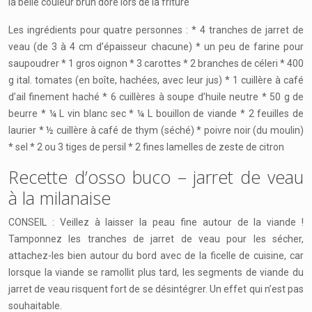
la belle couleur brun doré lors de la friture
Les ingrédients pour quatre personnes : * 4 tranches de jarret de
veau (de 3 à 4 cm d’épaisseur chacune) * un peu de farine pour
saupoudrer * 1 gros oignon * 3 carottes * 2 branches de céleri * 400
g ital. tomates (en boîte, hachées, avec leur jus) * 1 cuillère à café
d’ail finement haché * 6 cuillères à soupe d’huile neutre * 50 g de
beurre * ¼ L vin blanc sec * ¼ L bouillon de viande * 2 feuilles de
laurier * ½ cuillère à café de thym (séché) * poivre noir (du moulin)
* sel * 2 ou 3 tiges de persil * 2 fines lamelles de zeste de citron
Recette d’osso buco – jarret de veau
à la milanaise
CONSEIL : Veillez à laisser la peau fine autour de la viande !
Tamponnez les tranches de jarret de veau pour les sécher,
attachez-les bien autour du bord avec de la ficelle de cuisine, car
lorsque la viande se ramollit plus tard, les segments de viande du
jarret de veau risquent fort de se désintégrer. Un effet qui n’est pas
souhaitable.