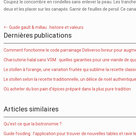
Coupez le concombre en rondelles sans enlever la peau. Les tranche
deux et les placer sur les canapés. Garnir de feuilles de persil. Ce c
Guide gault & millau : histoire et valeurs
Dernières publications
Comment fonctionne le code parrainage Deliveroo livreur pour augme
Charcuterie halal sans VSM : quelles garanties pour une viande de qua
Le stollen à l’orange, une variation fruitée qui sublime la recette class
Le stollen selon la recette traditionnelle, un délice de noël authentiqu
Où acheter du bon pain d’épices préparé dans la plus pure tradition
Articles similaires
Qu’est-ce que la bistronomie ?
Guide fooding : l’application pour trouver de nouvelles tables et ravir l