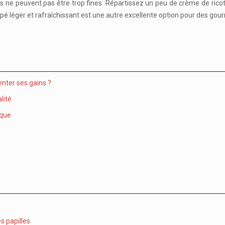
s ne peuvent pas être trop fines. Répartissez un peu de crème de ric
anapé léger et rafraîchissant est une autre excellente option pour des go
nter ses gains ?
lité
ique
e
es papilles