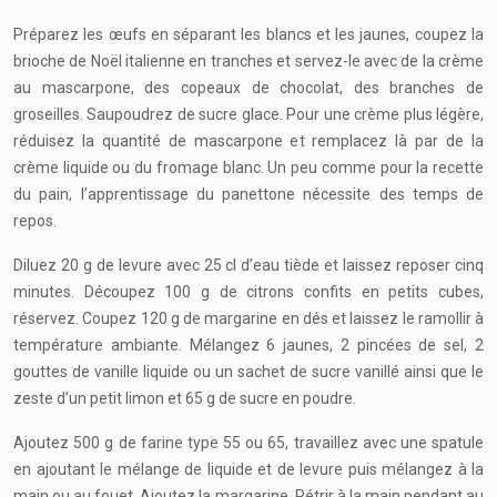
Préparez les œufs en séparant les blancs et les jaunes, coupez la
brioche de Noël italienne en tranches et servez-le avec de la crème
au mascarpone, des copeaux de chocolat, des branches de
groseilles. Saupoudrez de sucre glace. Pour une crème plus légère,
réduisez la quantité de mascarpone et remplacez là par de la
crème liquide ou du fromage blanc. Un peu comme pour la recette
du pain, l’apprentissage du panettone nécessite des temps de
repos.
Diluez 20 g de levure avec 25 cl d’eau tiède et laissez reposer cinq
minutes. Découpez 100 g de citrons confits en petits cubes,
réservez. Coupez 120 g de margarine en dés et laissez le ramollir à
température ambiante. Mélangez 6 jaunes, 2 pincées de sel, 2
gouttes de vanille liquide ou un sachet de sucre vanillé ainsi que le
zeste d’un petit limon et 65 g de sucre en poudre.
Ajoutez 500 g de farine type 55 ou 65, travaillez avec une spatule
en ajoutant le mélange de liquide et de levure puis mélangez à la
main ou au fouet. Ajoutez la margarine. Pétrir à la main pendant au