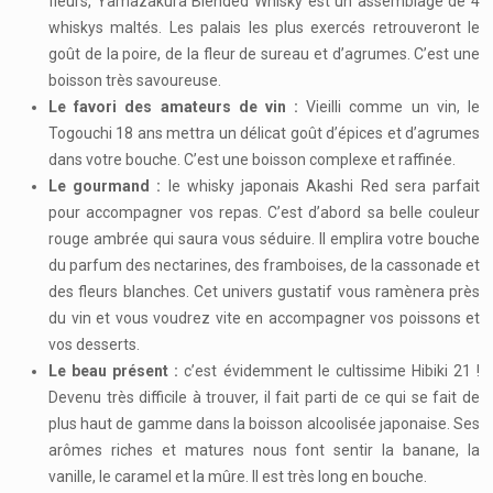
fleurs, Yamazakura Blended Whisky est un assemblage de 4
whiskys maltés. Les palais les plus exercés retrouveront le
goût de la poire, de la fleur de sureau et d’agrumes. C’est une
boisson très savoureuse.
Le favori des amateurs de vin :
Vieilli comme un vin, le
Togouchi 18 ans mettra un délicat goût d’épices et d’agrumes
dans votre bouche. C’est une boisson complexe et raffinée.
Le gourmand :
le whisky japonais Akashi Red sera parfait
pour accompagner vos repas. C’est d’abord sa belle couleur
rouge ambrée qui saura vous séduire. Il emplira votre bouche
du parfum des nectarines, des framboises, de la cassonade et
des fleurs blanches. Cet univers gustatif vous ramènera près
du vin et vous voudrez vite en accompagner vos poissons et
vos desserts.
Le beau présent :
c’est évidemment le cultissime Hibiki 21 !
Devenu très difficile à trouver, il fait parti de ce qui se fait de
plus haut de gamme dans la boisson alcoolisée japonaise. Ses
arômes riches et matures nous font sentir la banane, la
vanille, le caramel et la mûre. Il est très long en bouche.