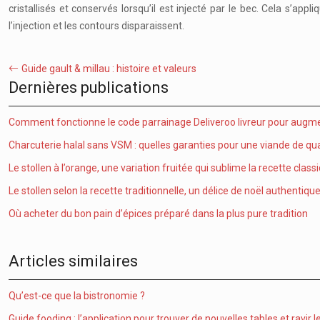
cristallisés et conservés lorsqu’il est injecté par le bec. Cela s’ap
l’injection et les contours disparaissent.
Guide gault & millau : histoire et valeurs
Dernières publications
Comment fonctionne le code parrainage Deliveroo livreur pour augme
Charcuterie halal sans VSM : quelles garanties pour une viande de qua
Le stollen à l’orange, une variation fruitée qui sublime la recette class
Le stollen selon la recette traditionnelle, un délice de noël authentiqu
Où acheter du bon pain d’épices préparé dans la plus pure tradition
Articles similaires
Qu’est-ce que la bistronomie ?
Guide fooding : l’application pour trouver de nouvelles tables et ravir l