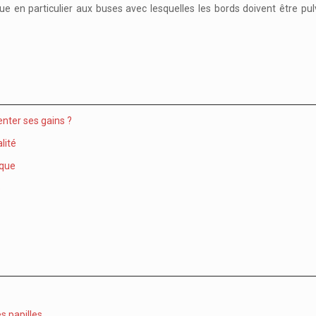
plique en particulier aux buses avec lesquelles les bords doivent être p
nter ses gains ?
lité
ique
e
es papilles