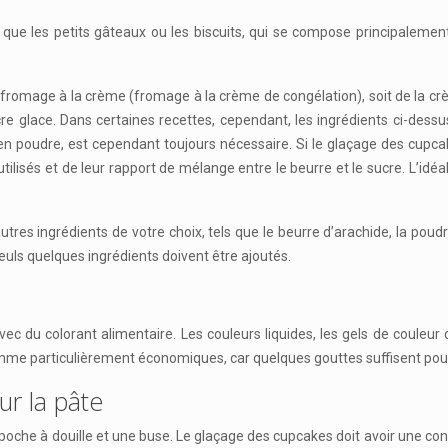
que les petits gâteaux ou les biscuits, qui se compose principalement 
u fromage à la crème (fromage à la crème de congélation), soit de la cr
 glace. Dans certaines recettes, cependant, les ingrédients ci-dess
n poudre, est cependant toujours nécessaire. Si le glaçage des cupc
utilisés et de leur rapport de mélange entre le beurre et le sucre. L’
es ingrédients de votre choix, tels que le beurre d’arachide, la poudr
euls quelques ingrédients doivent être ajoutés.
vec du colorant alimentaire. Les couleurs liquides, les gels de couleur
mme particulièrement économiques, car quelques gouttes suffisent pour 
ur la pâte
poche à douille et une buse. Le glaçage des cupcakes doit avoir une co