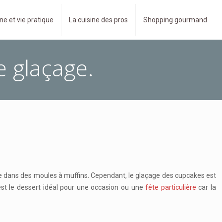
ne et vie pratique
La cuisine des pros
Shopping gourmand
e glaçage.
re dans des moules à muffins. Cependant, le glaçage des cupcakes est
’est le dessert idéal pour une occasion ou une
fête particulière
car la