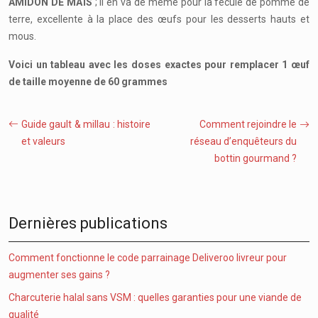
AMIDON DE MAÏS
; il en va de même pour la fécule de pomme de
terre, excellente à la place des œufs pour les desserts hauts et
mous.
Voici un tableau avec les doses exactes pour remplacer 1 œuf
de taille moyenne de 60 grammes
Guide gault & millau : histoire
Comment rejoindre le
et valeurs
réseau d’enquêteurs du
bottin gourmand ?
Dernières publications
Comment fonctionne le code parrainage Deliveroo livreur pour
augmenter ses gains ?
Charcuterie halal sans VSM : quelles garanties pour une viande de
qualité