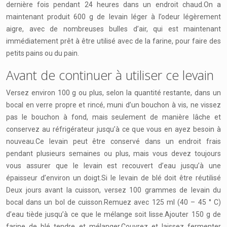
dernière fois pendant 24 heures dans un endroit chaud.On a
maintenant produit 600 g de levain léger à l’odeur légèrement
aigre, avec de nombreuses bulles d’air, qui est maintenant
immédiatement prêt à être utilisé avec de la farine, pour faire des
petits pains ou du pain.
Avant de continuer à utiliser ce levain
Versez environ 100 g ou plus, selon la quantité restante, dans un
bocal en verre propre et rincé, muni d’un bouchon à vis, ne vissez
pas le bouchon à fond, mais seulement de manière lâche et
conservez au réfrigérateur jusqu’à ce que vous en ayez besoin à
nouveau.Ce levain peut être conservé dans un endroit frais
pendant plusieurs semaines ou plus, mais vous devez toujours
vous assurer que le levain est recouvert d’eau jusqu’à une
épaisseur d’environ un doigt.Si le levain de blé doit être réutilisé
Deux jours avant la cuisson, versez 100 grammes de levain du
bocal dans un bol de cuisson.Remuez avec 125 ml (40 – 45 ° C)
d’eau tiède jusqu’à ce que le mélange soit lisse.Ajouter 150 g de
farine de blé tendre et mélanger.Couvrez et laissez fermenter